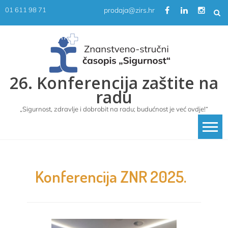
Skip
prodaja@zirs.hr
01 611 98 71
to
content
26. Konferencija zaštite na
radu
„Sigurnost, zdravlje i dobrobit na radu; budućnost je već ovdje!“
Konferencija ZNR 2025.