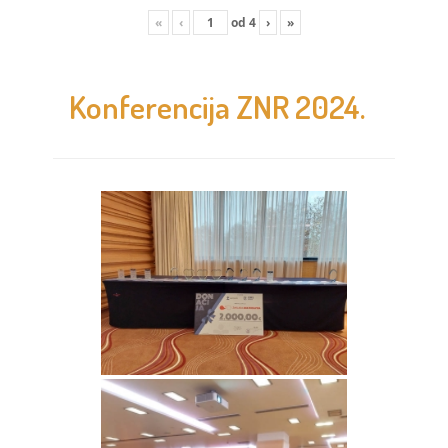
«
‹
od
4
›
»
Konferencija ZNR 2024.