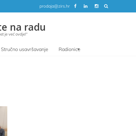
prodaja@zirs.hr
te na radu
t je već ovdje!“
Stručno usavršavanje
Radionice