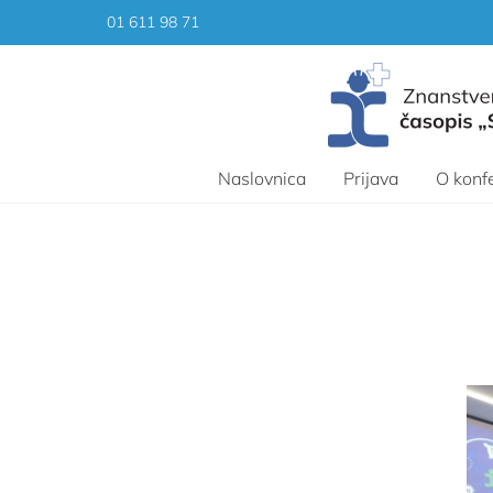
Skip
01 611 98 71
to
content
Naslovnica
Prijava
O konfe