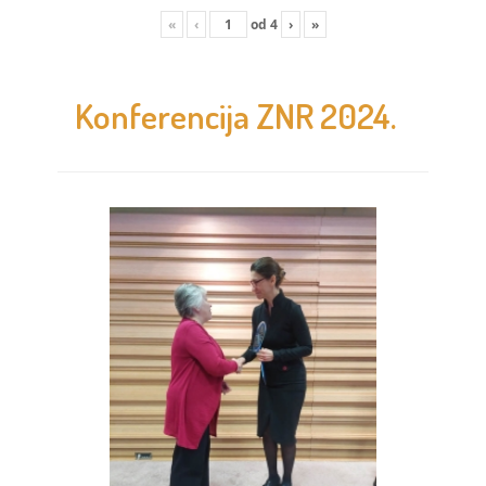
«
‹
od
4
›
»
Konferencija ZNR 2024.