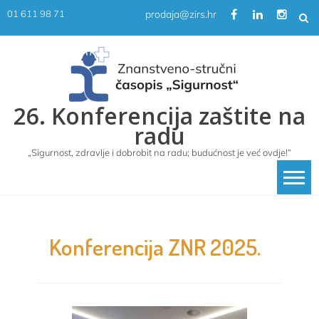
Skip
prodaja@zirs.hr
01 611 98 71
to
content
26. Konferencija zaštite na
radu
„Sigurnost, zdravlje i dobrobit na radu; budućnost je već ovdje!“
Konferencija ZNR 2025.